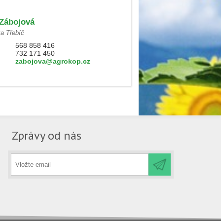
Zábojová
ka Třebíč
568 858 416
732 171 450
zabojova@agrokop.cz
Zprávy od nás