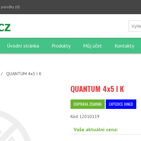
 položky
(0)
Úvodní stránka
Produkty
Můj účet
Kontakty
/
QUANTUM 4x5 l K
QUANTUM 4x5 l K
DOPRAVA ZDARMA
EXPEDICE IHNED
Kód:
12010119
Vaše aktuální cena: