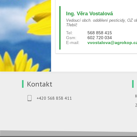
Ing. Věra Vostalová
Vedoucí obch. oddělení pesticidy, OZ o
Třebíč
Tel:
568 858 415
Gsm:
602 720 034
E-mail:
vvostalova@agrokop.c
Kontakt
+420 568 858 411