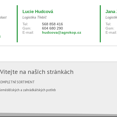
Lucie Hudcová
Jana 
blast
Logistika Třebíč
Logisti
Tel:
568 858 416
Tel:
Gsm:
604 680 290
Gsm:
E-mail:
hudcova@agrokop.cz
E-mail:
z
Vítejte na našich stránkách
KOMPLETNÍ SORTIMENT
Zemědělských a zahrádkářských potřeb