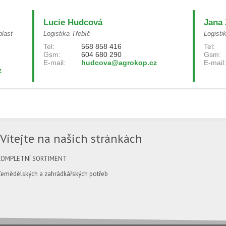
Lucie Hudcová
Jana 
blast
Logistika Třebíč
Logisti
Tel:
568 858 416
Tel:
Gsm:
604 680 290
Gsm:
E-mail:
hudcova@agrokop.cz
E-mail:
z
Vítejte na našich stránkách
KOMPLETNÍ SORTIMENT
Zemědělských a zahrádkářských potřeb