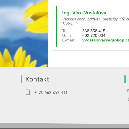
Ing. Věra Vostalová
Vedoucí obch. oddělení pesticidy, OZ o
Třebíč
Tel:
568 858 415
Gsm:
602 720 034
E-mail:
vvostalova@agrokop.c
Kontakt
+420 568 858 411