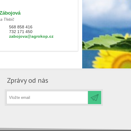
Zábojová
ka Třebíč
568 858 416
732 171 450
zabojova@agrokop.cz
Zprávy od nás