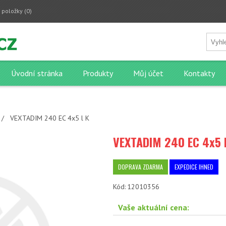
 položky
(0)
Úvodní stránka
Produkty
Můj účet
Kontakty
/
VEXTADIM 240 EC 4x5 l K
VEXTADIM 240 EC 4x5 l
DOPRAVA ZDARMA
EXPEDICE IHNED
Kód:
12010356
Vaše aktuální cena: